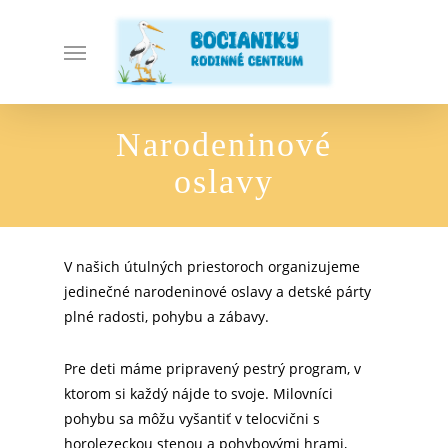
Skip
to
Menu
main
content
Narodeninové
oslavy
V našich útulných priestoroch organizujeme
jedinečné narodeninové oslavy a detské párty
plné radosti, pohybu a zábavy.
Pre deti máme pripravený pestrý program, v
ktorom si každý nájde to svoje. Milovníci
pohybu sa môžu vyšantiť v telocvični s
horolezeckou stenou a pohybovými hrami,