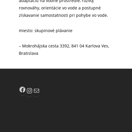
adaptáciu na vodné prostredie, rozvoj
rovnováhy, orientácie vo vode a postupné
získavanie samostatnosti pri pohybe vo vode.
miesto: skupinové plávanie
– Mokrohájska cesta 3392, 841 04 Karlova Ves,
Bratislava
Facebook
Instagram
E-mail