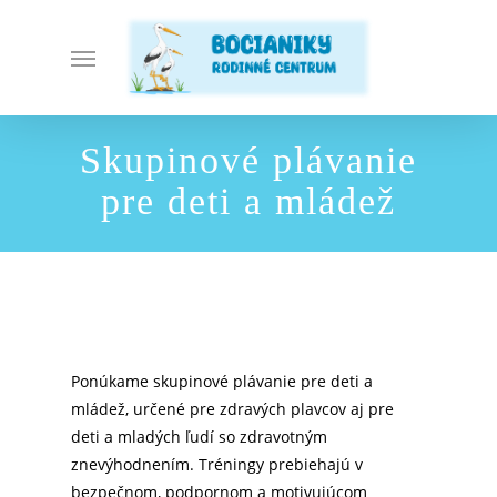
Skip
to
Menu
main
content
Skupinové plávanie
pre deti a mládež
Ponúkame skupinové plávanie pre deti a
mládež, určené pre zdravých plavcov aj pre
deti a mladých ľudí so zdravotným
znevýhodnením. Tréningy prebiehajú v
bezpečnom, podpornom a motivujúcom